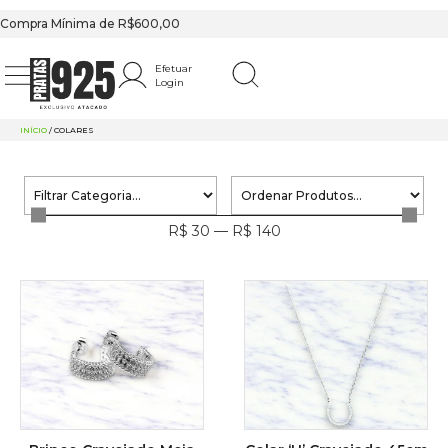
Compra Mínima de R$600,00
Efetuar
Login
INÍCIO
/ COLARES
R$
30
—
R$
140