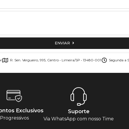
ENVIAR
br
R. Sen. Vergueiro, 995, Centro • Limeira/SP • 13480-001
Segunda a S
ntos Exclusivos
Suporte
Progressivos
Via WhatsApp com nosso Time